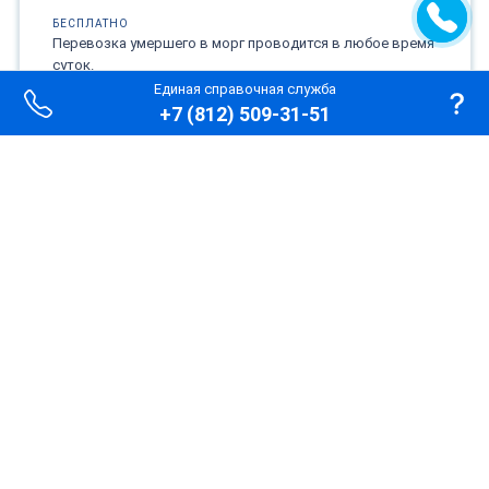
БЕСПЛАТНО
Перевозка умершего в морг проводится в любое время
суток.
Единая справочная служба
+7 (812) 509-31-51
Позвонить
Ритуальная служба
ПОДГОТОВКА
Ритуальный агент обеспечивает всё сопровождение
похорон. Подготовка и оформление документов,
транспорт, место на кладбище, отпевание, ритуальные
товары.
ПОХОРОНЫ
Организация погребения или кремации усопшего.
Достойное похоронное место в колумбарии или на