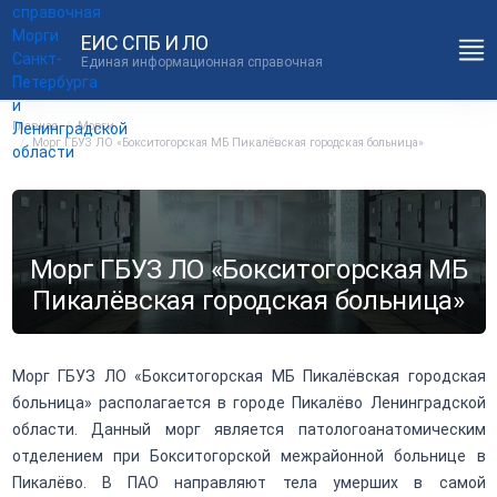
ЕИС СПБ И ЛО
Единая информационная справочная
Главная
Морги
Морг ГБУЗ ЛО «Бокситогорская МБ Пикалёвская городская больница»
Морг ГБУЗ ЛО «Бокситогорская МБ
Пикалёвская городская больница»
Морг ГБУЗ ЛО «Бокситогорская МБ Пикалёвская городская
больница» располагается в городе Пикалёво Ленинградской
области. Данный морг является патологоанатомическим
отделением при Бокситогорской межрайонной больнице в
Пикалёво. В ПАО направляют тела умерших в самой