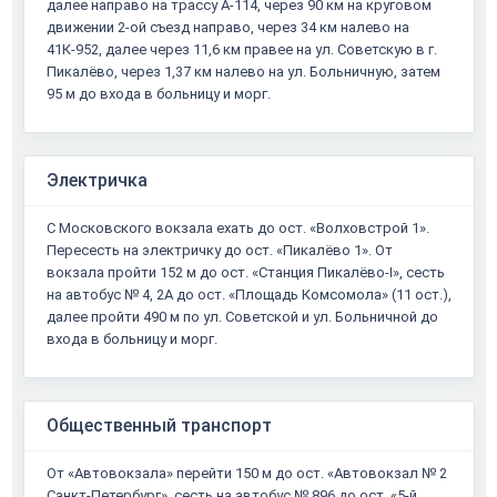
далее направо на трассу А-114, через 90 км на круговом
движении 2-ой съезд направо, через 34 км налево на
41К-952, далее через 11,6 км правее на ул. Советскую в г.
Пикалёво, через 1,37 км налево на ул. Больничную, затем
95 м до входа в больницу и морг.
Электричка
С Московского вокзала ехать до ост. «Волховстрой 1».
Пересесть на электричку до ост. «Пикалёво 1». От
вокзала пройти 152 м до ост. «Станция Пикалёво-I», сесть
на автобус № 4, 2А до ост. «Площадь Комсомола» (11 ост.),
далее пройти 490 м по ул. Советской и ул. Больничной до
входа в больницу и морг.
Общественный транспорт
От «Автовокзала» перейти 150 м до ост. «Автовокзал № 2
Санкт-Петербург», сесть на автобус № 896 до ост. «5-й